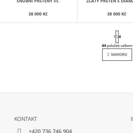
SNUBNÍ PRSTENY III.
ZLATÝ PRSTEN S DIA
38 000 Kč
38 000 Kč
S
1
T
4
R
44
položek celkem
Á
O
N
V
NAHORU
K
L
O
V
Á
Á
D
N
A
Í
C
Í
P
R
V
K
Y
KONTAKT
V
Ý
+420 736 746 904
P