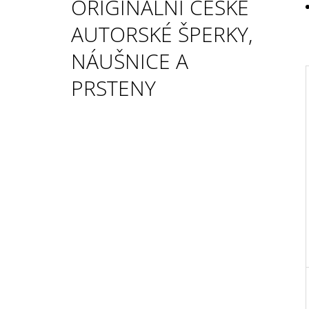
ORIGINÁLNÍ ČESKÉ
DIAMANTEM
5 100 Kč
AUTORSKÉ ŠPERKY,
NÁUŠNICE A
PRSTENY
I