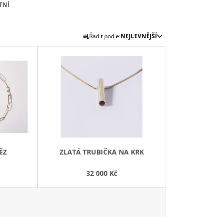
TNÍ
Ř
Řadit podle:
NEJLEVNĚJŠÍ
A
Z
E
N
Í
P
R
O
D
ĚZ
ZLATÁ TRUBIČKA NA KRK
U
K
32 000 Kč
T
Ů