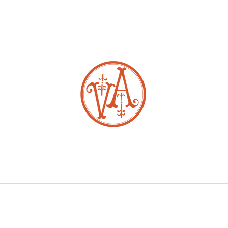
CO POTŘEBUJETE NAJÍT?
HLEDAT
DOPORUČUJEME
JEMNÝ ZLATÝ ŘETĚZ
SNUBNÍ PRSTENY