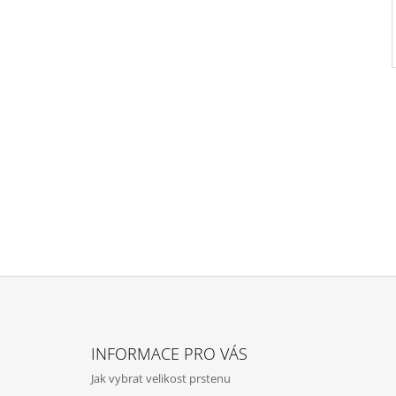
Z
Á
INFORMACE PRO VÁS
P
Jak vybrat velikost prstenu
A