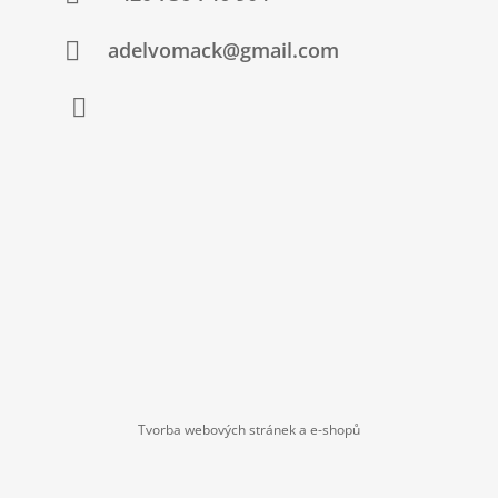
I
S
adelvomack@gmail.com
U
Instagram
Tvorba webových stránek a e-shopů