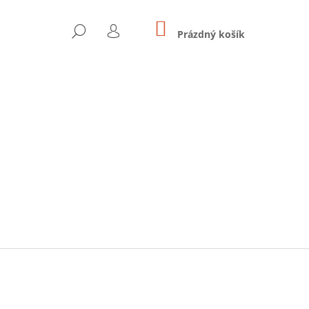
NÁKUPNÍ
HLEDAT
KOŠÍK
Prázdný košík
PŘIHLÁŠENÍ
Následující
 I.