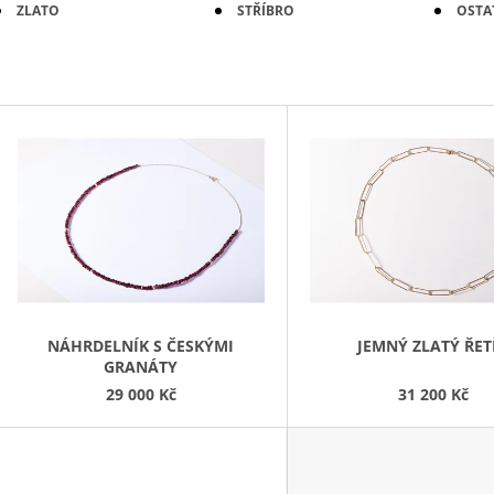
31 200 Kč
ZLATO
STŘÍBRO
25 000 Kč
OSTA
V
Ý
P
S
P
R
O
D
NÁHRDELNÍK S ČESKÝMI
JEMNÝ ZLATÝ ŘET
GRANÁTY
U
29 000 Kč
31 200 Kč
K
T
Ů