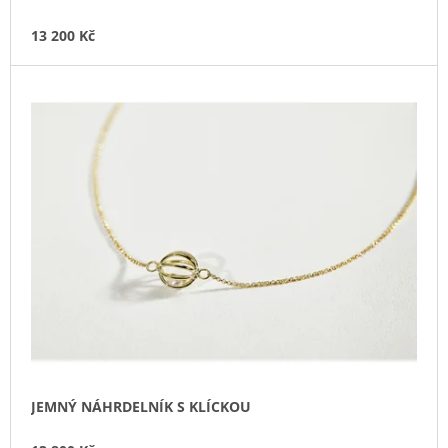
J
E
13 200 Kč
M
E
ZLATÉ
NÁUŠNICE
S
PERLOU
10
200
Kč
JEMNÝ NÁHRDELNÍK S KLÍCKOU