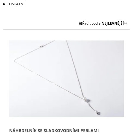
OSTATNÍ
A
J
Ř
Í
Řadit podle:
NEJLEVNĚJŠÍ
A
T
V
Z
?
Ý
E
P
N
I
Í
S
P
HLEDAT
P
R
R
O
O
D
D
D
U
O
U
P
K
K
O
T
R
T
Ů
U
Ů
Č
NÁHRDELNÍK SE SLADKOVODNÍMI PERLAMI
U