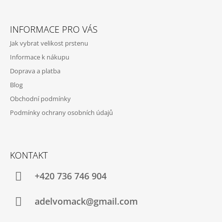
K
Z
Y
Á
V
INFORMACE PRO VÁS
Ý
P
P
Jak vybrat velikost prstenu
A
I
Informace k nákupu
S
T
U
Doprava a platba
Í
Blog
Obchodní podmínky
Podmínky ochrany osobních údajů
KONTAKT
+420 736 746 904
adelvomack@gmail.com