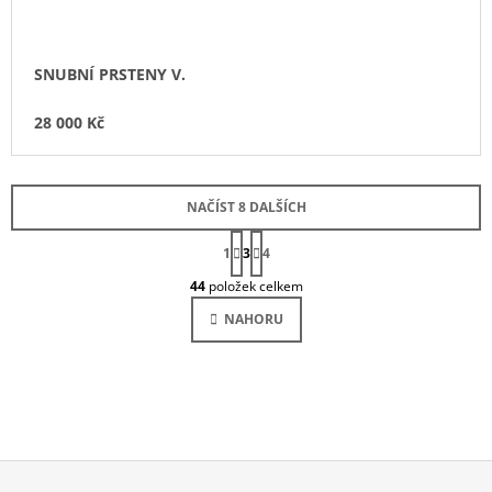
SNUBNÍ PRSTENY V.
28 000 Kč
NAČÍST 8 DALŠÍCH
S
1
3
T
4
O
R
44
položek celkem
Á
V
N
L
NAHORU
K
Á
O
D
V
Á
A
N
C
Í
Í
P
R
V