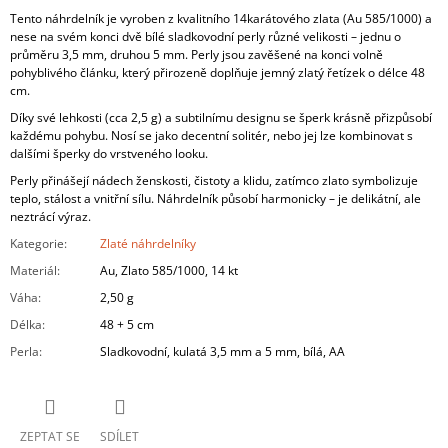
Tento náhrdelník je vyroben z kvalitního 14karátového zlata (Au 585/1000) a
nese na svém konci dvě bílé sladkovodní perly různé velikosti – jednu o
průměru 3,5 mm, druhou 5 mm. Perly jsou zavěšené na konci volně
pohyblivého článku, který přirozeně doplňuje jemný zlatý řetízek o délce 48
cm.
Díky své lehkosti (cca 2,5 g) a subtilnímu designu se šperk krásně přizpůsobí
každému pohybu. Nosí se jako decentní solitér, nebo jej lze kombinovat s
dalšími šperky do vrstveného looku.
Perly přinášejí nádech ženskosti, čistoty a klidu, zatímco zlato symbolizuje
teplo, stálost a vnitřní sílu. Náhrdelník působí harmonicky – je delikátní, ale
neztrácí výraz.
Kategorie
:
Zlaté náhrdelníky
Materiál
:
Au, Zlato 585/1000, 14 kt
Váha
:
2,50 g
Délka
:
48 + 5 cm
Perla
:
Sladkovodní, kulatá 3,5 mm a 5 mm, bílá, AA
ZEPTAT SE
SDÍLET