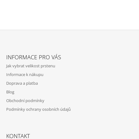
Z
Á
INFORMACE PRO VÁS
P
Jak vybrat velikost prstenu
A
Informace k nákupu
T
Doprava a platba
Í
Blog
Obchodní podmínky
Podmínky ochrany osobních údajů
KONTAKT