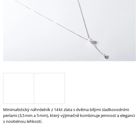
A
J
Í
T
?
HLEDAT
D
O
P
Minimalistický náhrdelník z 14 kt zlata s dvěma bílými sladkovodními
O
perlami (3,5 mm a 5 mm), který výjimečně kombinuje jemnost a eleganci
R
s nositelnou lehkostí.
U
Č
U