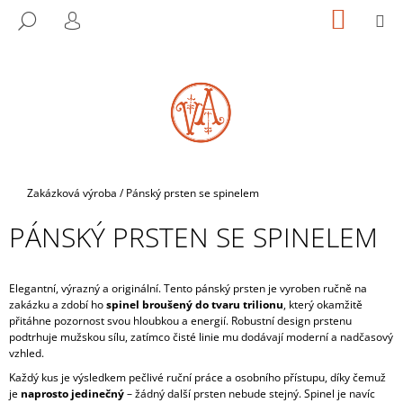
K
Přejít
NÁKUP
M
HLEDAT
na
KOŠÍK
O
PŘIHLÁŠENÍ
ZPĚT
ZPĚT
obsah
Š
Í
C
K
O
P
O
T
Domů
Zakázková výroba
/
Pánský prsten se spinelem
Ř
PÁNSKÝ PRSTEN SE SPINELEM
E
B
U
Elegantní, výrazný a originální. Tento pánský prsten je vyroben ručně na
J
zakázku a zdobí ho
spinel broušený do tvaru trilionu
, který okamžitě
přitáhne pozornost svou hloubkou a energií. Robustní design prstenu
E
podtrhuje mužskou sílu, zatímco čisté linie mu dodávají moderní a nadčasový
T
vzhled.
E
Každý kus je výsledkem pečlivé ruční práce a osobního přístupu, díky čemuž
je
naprosto jedinečný
– žádný další prsten nebude stejný. Spinel je navíc
N