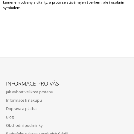
kamenem odvahy a vitality, a proto se stává nejen šperkem, ale i osobním
A
symbolem.
J
Í
T
?
HLEDAT
Z
Á
INFORMACE PRO VÁS
P
Jak vybrat velikost prstenu
D
A
O
Informace k nákupu
T
P
Doprava a platba
Í
O
R
Blog
U
Obchodní podmínky
Č
U
Podmínky ochrany osobních údajů