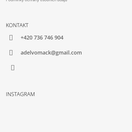
J
E
M
E
KONTAKT
STŘÍBRNÝ
+420 736 746 904
NÁHRDELNÍK
19
adelvomack@gmail.com
500
Kč
Instagram
INSTAGRAM