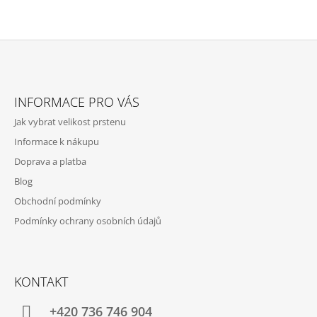
A
J
Í
T
Z
?
Á
INFORMACE PRO VÁS
P
Jak vybrat velikost prstenu
A
Informace k nákupu
T
Doprava a platba
HLEDAT
Í
Blog
Obchodní podmínky
D
Podmínky ochrany osobních údajů
O
P
O
R
KONTAKT
U
Č
+420 736 746 904
U