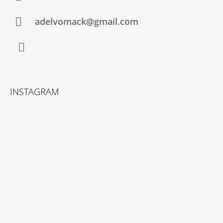
J
E
adelvomack@gmail.com
M
E
ZLATÝ
Instagram
PRSTEN
UKRÝVAJÍCÍ
PERLIČKU
INSTAGRAM
12
550
Kč