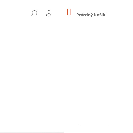
NÁKUPNÍ
HLEDAT
KOŠÍK
Prázdný košík
PŘIHLÁŠENÍ
Následující
E S PERLOU