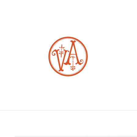
CO POTŘEBUJETE NAJÍT?
HLEDAT
DOPORUČUJEME
ZLATÝ PRSTEN
ZLATÉ NÁUŠNIC