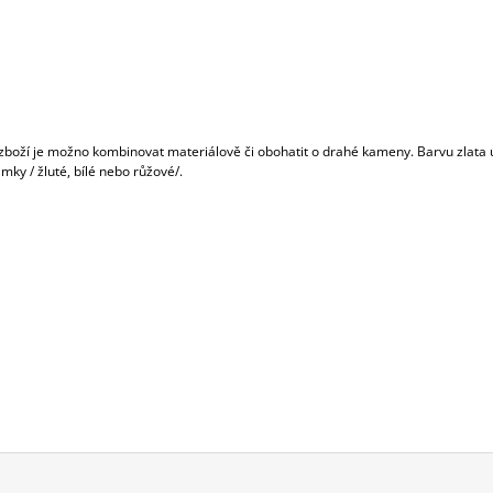
zboží je možno kombinovat materiálově či obohatit o drahé kameny. Barvu zlata 
ky / žluté, bílé nebo růžové/.