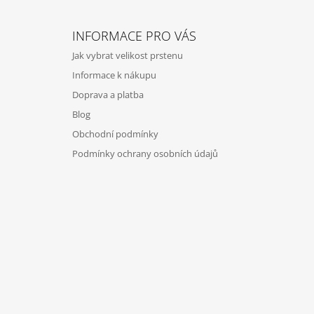
Z
Á
INFORMACE PRO VÁS
P
Jak vybrat velikost prstenu
A
Informace k nákupu
T
Doprava a platba
Í
Blog
Obchodní podmínky
Podmínky ochrany osobních údajů