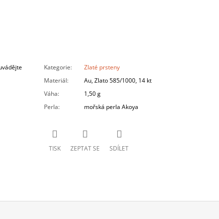
uvádějte
Kategorie
:
Zlaté prsteny
Materiál
:
Au, Zlato 585/1000, 14 kt
Váha
:
1,50 g
Perla
:
mořská perla Akoya
TISK
ZEPTAT SE
SDÍLET